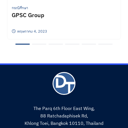
กรณีศึกษา
GPSC Group
พฤษภาคม 4, 2023
The Parq 6th Floor East Wing,
88 Ratchadaphisek Rd,
Khlong Toei, Bangkok 10110, Thailand