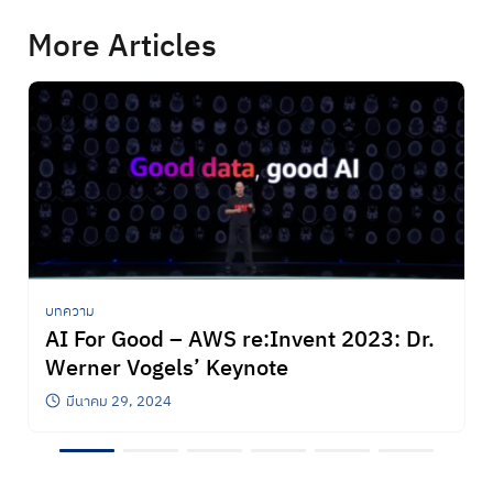
Search
for:
More Articles
บทความ
AI For Good – AWS re:Invent 2023: Dr.
Werner Vogels’ Keynote
มีนาคม 29, 2024